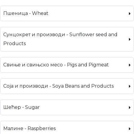
Пшеница - Wheat
Сунцокрет и производи - Sunflower seed and
Products
Свиње и свињско месо - Pigs and Pigmeat
Соја и производи - Soya Beans and Products
Шећер - Sugar
Малине - Raspberries