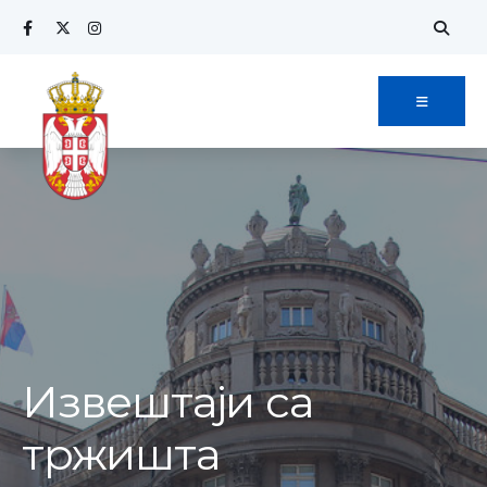
Извештаји са
тржишта