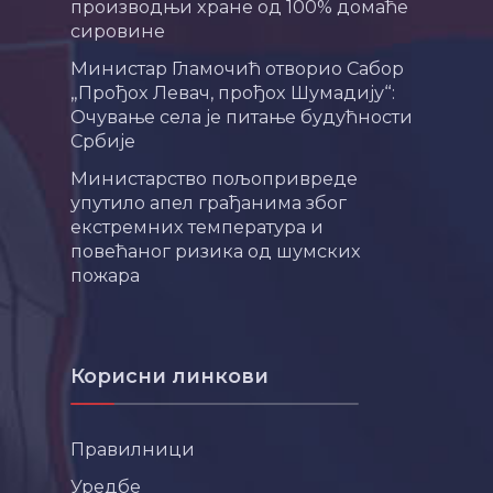
производњи хране од 100% домаће
сировине
Министар Гламочић отворио Сабор
„Прођох Левач, прођох Шумадију“:
Очување села је питање будућности
Србије
Министарство пољопривреде
упутило апел грађанима због
екстремних температура и
повећаног ризика од шумских
пожара
Корисни линкови
Правилници
Уредбе