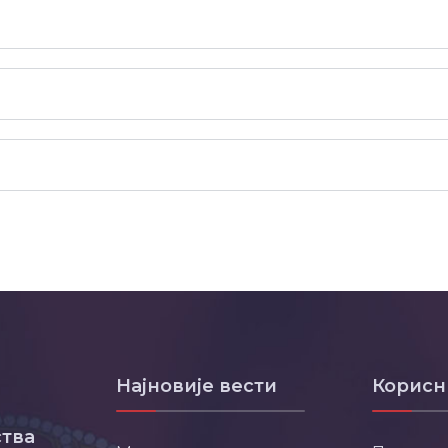
Најновије вести
Корисн
тва