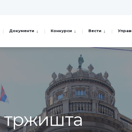
Документи
Конкурси
Вести
Управ
а тржишта