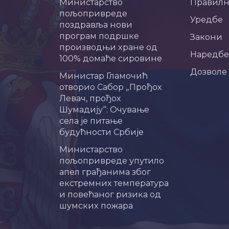
Министарство
Правил
пољопривреде
Уредбе
поздравља нови
програм подршке
Закони
производњи хране од
Наредбе
100% домаће сировине
Дозволе
Министар Гламочић
отворио Сабор „Прођох
Левач, прођох
Шумадију“: Очување
села је питање
будућности Србије
Министарство
пољопривреде упутило
апел грађанима због
екстремних температура
и повећаног ризика од
шумских пожара