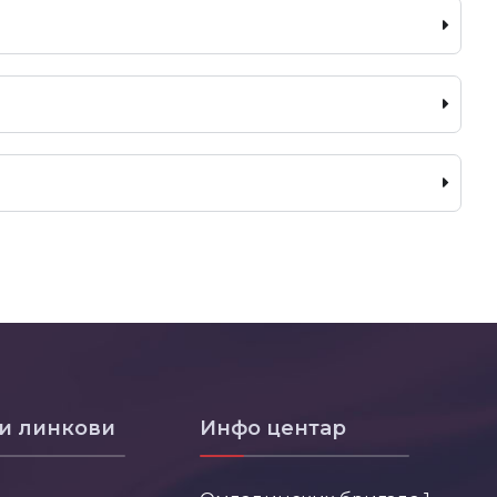
и линкови
Инфо центар