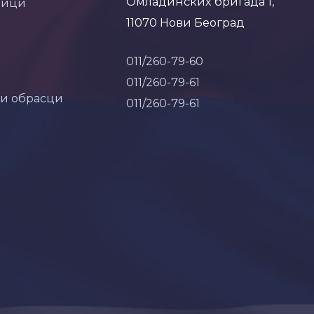
Омладинских бригада 1,
ници
11070 Нови Београд
011/260-79-60
011/260-79-61
 и обрасци
011/260-79-61