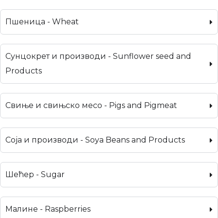
Пшеница - Wheat
Сунцокрет и производи - Sunflower seed and
Products
Свиње и свињско месо - Pigs and Pigmeat
Соја и производи - Soya Beans and Products
Шећер - Sugar
Малине - Raspberries