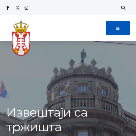
Извештаји са
тржишта