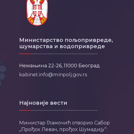
Министарство пољопривреде,
шумарства и водопривреде
Немањина 22-26, 11000 Београд
kabinet.info@minpolj.gov.rs
Најновије вести
Министар Гламочић отворио Сабор
„Прођох Левач, прођох Шумадију“: