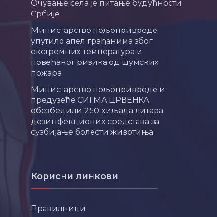
Очување села је питање будућности
Србије
Министарство пољопривреде
упутило апел грађанима због
екстремних температура и
повећаног ризика од шумских
пожара
Министарство пољопривреде и
предузеће СИГМА ЦРВЕНКА
обезбедили 250 хиљада литара
дезинфекционих средстава за
сузбијање болести животиња
Корисни линкови
Правилници