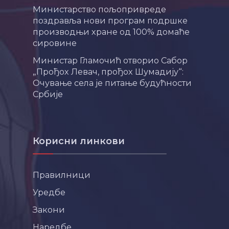
Министарство пољопривреде
поздравља нови програм подршке
производњи хране од 100% домаће
сировине
Министар Гламочић отворио Сабор
„Прођох Левач, прођох Шумадију“:
Очување села је питање будућности
Србије
Корисни линкови
Правилници
Уредбе
Закони
Наредбе