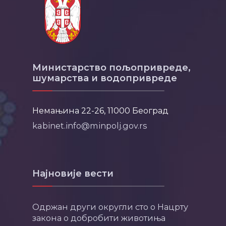
Министарство пољопривреде,
шумарства и водопривреде
Немањина 22-26, 11000 Београд
kabinet.info@minpolj.gov.rs
Најновије вести
Одржан други округли сто о Нацрту
закона о добробити животиња