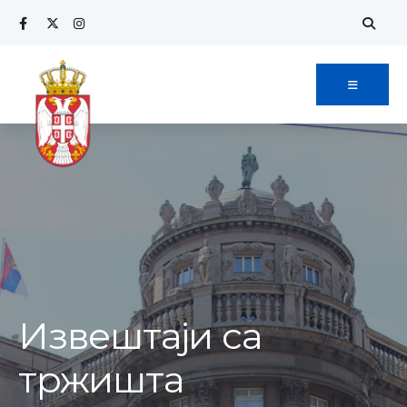
Извештаји са
тржишта