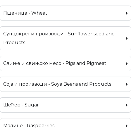
Пшеница - Wheat
Сунцокрет и производи - Sunflower seed and
Products
Свиње и свињско месо - Pigs and Pigmeat
Соја и производи - Soya Beans and Products
Шећер - Sugar
Малине - Raspberries