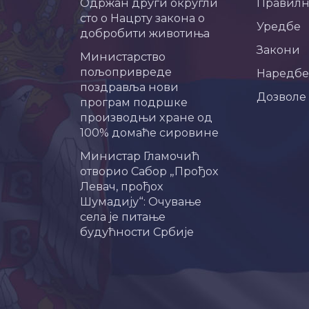
Одржан други округли
Правил
сто о Нацрту закона о
Уредбе
добробити животиња
Закони
Министарство
пољопривреде
Наредбе
поздравља нови
Дозволе
програм подршке
производњи хране од
100% домаће сировине
Министар Гламочић
отворио Сабор „Прођох
Левач, прођох
Шумадију“: Очување
села је питање
будућности Србије