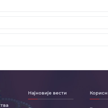
Најновије вести
Корисн
тва