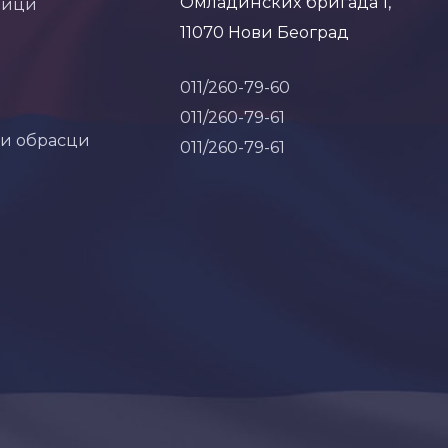
Омладинских бригада 1,
ници
11070 Нови Београд
011/260-79-60
011/260-79-61
 и обрасци
011/260-79-61