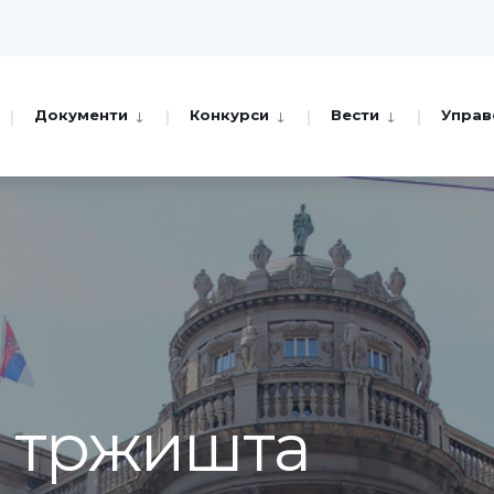
Документи
Конкурси
Вести
Управ
а тржишта