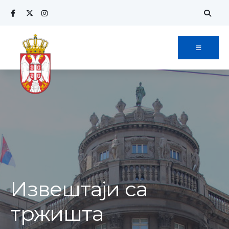
Извештаји са
тржишта