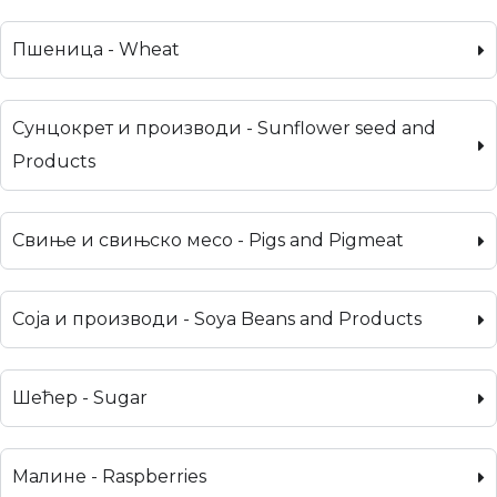
Пшеница - Wheat
Сунцокрет и производи - Sunflower seed and
Products
Свиње и свињско месо - Pigs and Pigmeat
Соја и производи - Soya Beans and Products
Шећер - Sugar
Малине - Raspberries