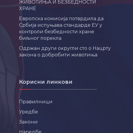
ЖИВОТИЊА И БЕЗБЕДНОСТИ
ХРАНЕ
Европска комисија потврдила да
Србија испуњава стандарде ЕУ у
контроли безбедности хране
биљног порекла
Одржан други округли сто о Нацрту
закона о добробити животиња
Корисни линкови
Правилници
Уредбе
Закони
Наредбе