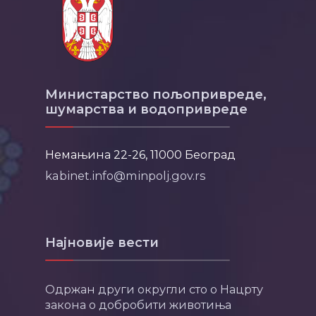
Министарство пољопривреде,
шумарства и водопривреде
Немањина 22-26, 11000 Београд
kabinet.info@minpolj.gov.rs
Најновије вести
Одржан други округли сто о Нацрту
закона о добробити животиња