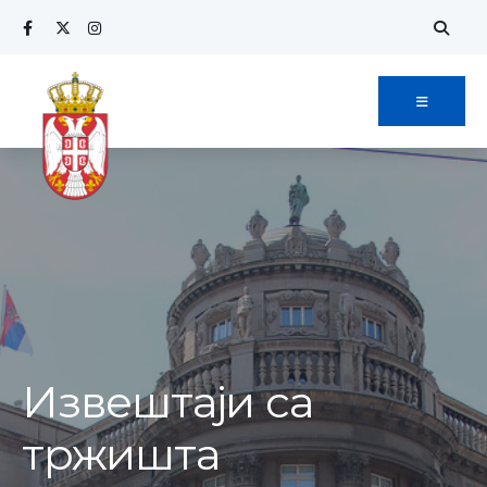
Извештаји са
тржишта