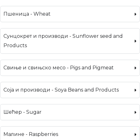
Пшеница - Wheat
Сунцокрет и производи - Sunflower seed and
Products
Свиње и свињско месо - Pigs and Pigmeat
Соја и производи - Soya Beans and Products
Шећер - Sugar
Малине - Raspberries