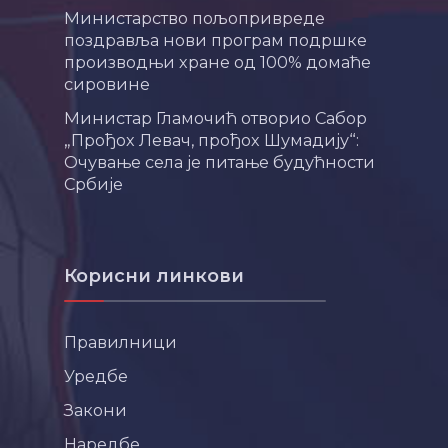
Министарство пољопривреде
поздравља нови програм подршке
производњи хране од 100% домаће
сировине
Министар Гламочић отворио Сабор
„Прођох Левач, прођох Шумадију“:
Очување села је питање будућности
Србије
Корисни линкови
Правилници
Уредбе
Закони
Наредбе