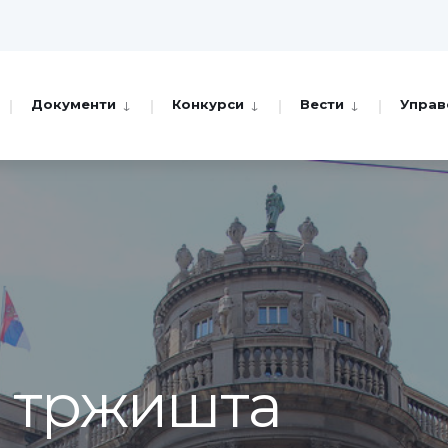
Документи
Конкурси
Вести
Управ
а тржишта