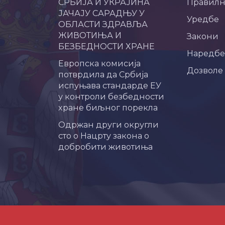
СРБИЈА И УКРАЈИНА
Правил
ЈАЧАЈУ САРАДЊУ У
Уредбе
ОБЛАСТИ ЗДРАВЉА
ЖИВОТИЊА И
Закони
БЕЗБЕДНОСТИ ХРАНЕ
Наредбе
Европска комисија
Дозволе
потврдила да Србија
испуњава стандарде ЕУ
у контроли безбедности
хране биљног порекла
Одржан други округли
сто о Нацрту закона о
добробити животиња