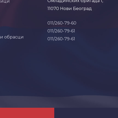
Омладинских бригада 1,
ници
11070 Нови Београд
011/260-79-60
011/260-79-61
 и обрасци
011/260-79-61