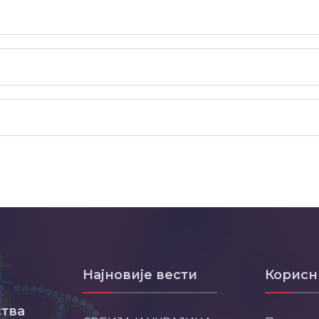
Најновије вести
Корисн
тва