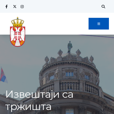
Извештаји са
тржишта