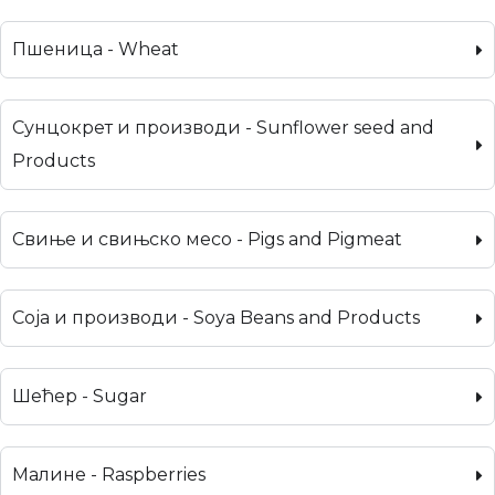
Пшеница - Wheat
Сунцокрет и производи - Sunflower seed and
Products
Свиње и свињско месо - Pigs and Pigmeat
Соја и производи - Soya Beans and Products
Шећер - Sugar
Малине - Raspberries