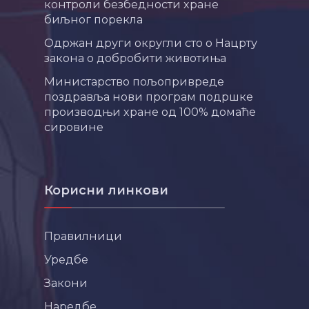
контроли безбедности хране
биљног порекла
Одржан други округли сто о Нацрту
закона о добробити животиња
Министарство пољопривреде
поздравља нови програм подршке
производњи хране од 100% домаће
сировине
Корисни линкови
Правилници
Уредбе
Закони
Наредбе