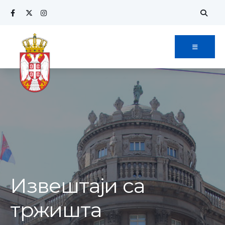
Извештаји са
тржишта