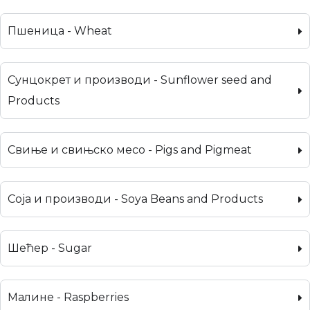
Пшеница - Wheat
Сунцокрет и производи - Sunflower seed and
Products
Свиње и свињско месо - Pigs and Pigmeat
Соја и производи - Soya Beans and Products
Шећер - Sugar
Малине - Raspberries