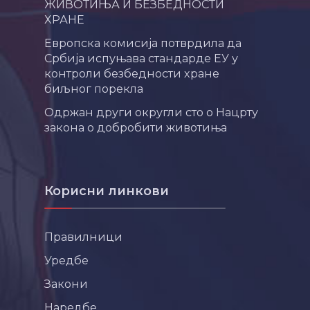
ЖИВОТИЊА И БЕЗБЕДНОСТИ
ХРАНЕ
Европска комисија потврдила да
Србија испуњава стандарде ЕУ у
контроли безбедности хране
биљног порекла
Одржан други округли сто о Нацрту
закона о добробити животиња
Корисни линкови
Правилници
Уредбе
Закони
Наредбе