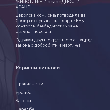
ЖИВОТИЊА И БЕЗБЕДНОСТИ
ХРАНЕ
Европска комисија потврдила да
Србија испуњава стандарде ЕУ у
контроли безбедности хране
биљног порекла
Одржан други округли сто о Нацрту
закона о добробити животиња
Корисни линкови
Правилници
Уредбе
Закони
Наредбе