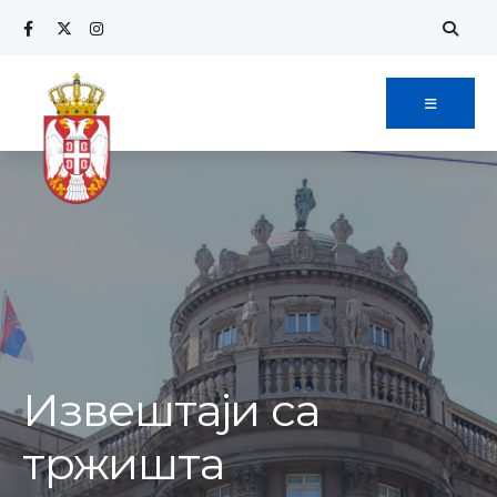
Извештаји са
тржишта