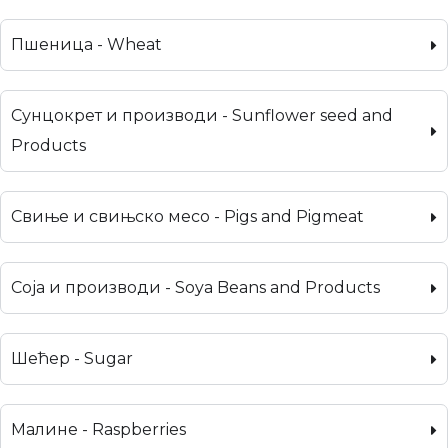
Пшеница - Wheat
Сунцокрет и производи - Sunflower seed and
Products
Свиње и свињско месо - Pigs and Pigmeat
Соја и производи - Soya Beans and Products
Шећер - Sugar
Малине - Raspberries