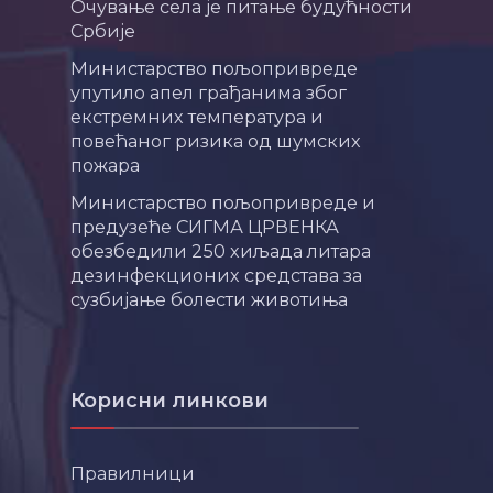
Очување села је питање будућности
Србије
Министарство пољопривреде
упутило апел грађанима због
екстремних температура и
повећаног ризика од шумских
пожара
Министарство пољопривреде и
предузеће СИГМА ЦРВЕНКА
обезбедили 250 хиљада литара
дезинфекционих средстава за
сузбијање болести животиња
Корисни линкови
Правилници