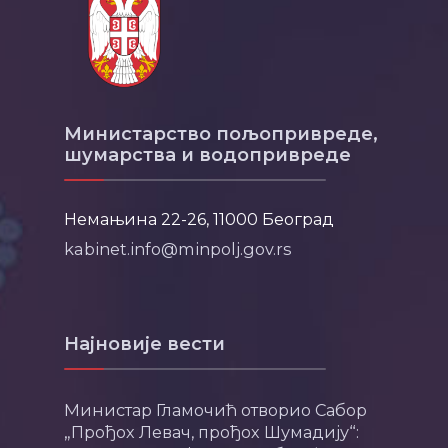
Министарство пољопривреде,
шумарства и водопривреде
Немањина 22-26, 11000 Београд
kabinet.info@minpolj.gov.rs
Најновије вести
Министар Гламочић отворио Сабор
„Прођох Левач, прођох Шумадију“: