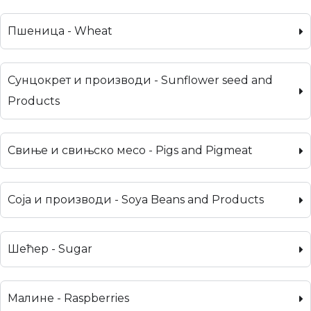
Пшеница - Wheat
Сунцокрет и производи - Sunflower seed and
Products
Свиње и свињско месо - Pigs and Pigmeat
Соја и производи - Soya Beans and Products
Шећер - Sugar
Малине - Raspberries