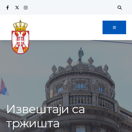
Извештаји са
тржишта