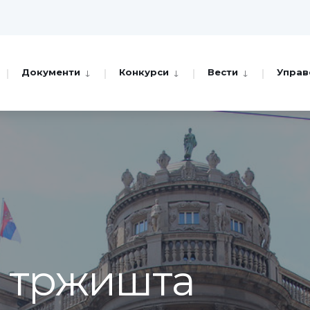
Документи
Конкурси
Вести
Управ
а тржишта