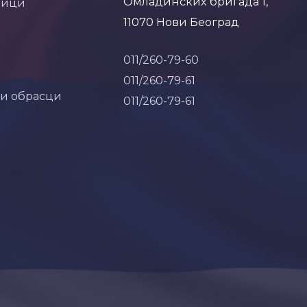
Омладинских бригада 1,
ници
11070 Нови Београд
011/260-79-60
011/260-79-61
 и обрасци
011/260-79-61