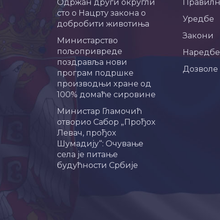
Одржан други округли
Правил
сто о Нацрту закона о
Уредбе
добробити животиња
Закони
Министарство
пољопривреде
Наредбе
поздравља нови
Дозволе
програм подршке
производњи хране од
100% домаће сировине
Министар Гламочић
отворио Сабор „Прођох
Левач, прођох
Шумадију“: Очување
села је питање
будућности Србије