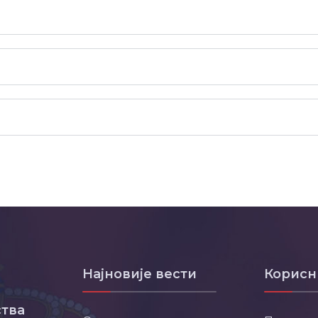
Најновије вести
Корисн
тва