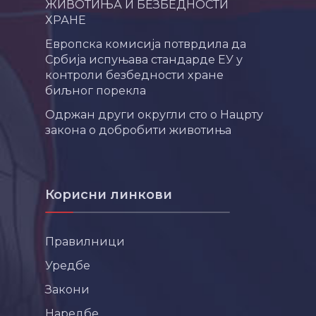
ЖИВОТИЊА И БЕЗБЕДНОСТИ
ХРАНЕ
Европска комисија потврдила да
Србија испуњава стандарде ЕУ у
контроли безбедности хране
биљног порекла
Одржан други округли сто о Нацрту
закона о добробити животиња
Корисни линкови
Правилници
Уредбе
Закони
Наредбе