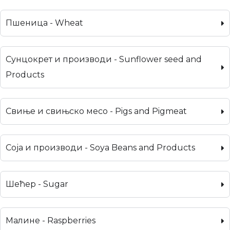
Пшеница - Wheat
Сунцокрет и производи - Sunflower seed and
Products
Свиње и свињско месо - Pigs and Pigmeat
Соја и производи - Soya Beans and Products
Шећер - Sugar
Малине - Raspberries