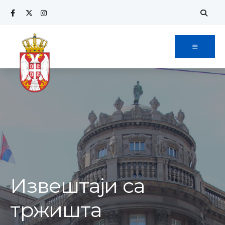
Извештаји са
тржишта