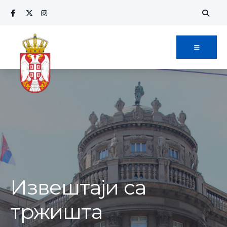
Извештаји са
тржишта