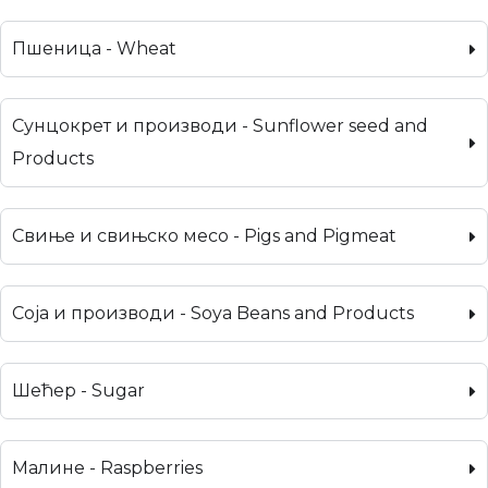
Пшеница - Wheat
Сунцокрет и производи - Sunflower seed and
Products
Свиње и свињско месо - Pigs and Pigmeat
Соја и производи - Soya Beans and Products
Шећер - Sugar
Малине - Raspberries