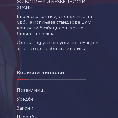
ЖИВОТИЊА И БЕЗБЕДНОСТИ
ХРАНЕ
Европска комисија потврдила да
Србија испуњава стандарде ЕУ у
контроли безбедности хране
биљног порекла
Одржан други округли сто о Нацрту
закона о добробити животиња
Корисни линкови
Правилници
Уредбе
Закони
Наредбе