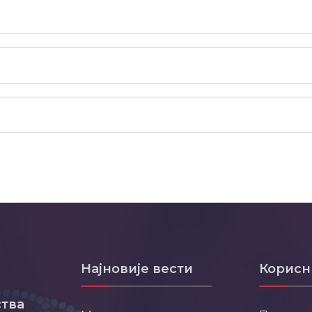
Најновије вести
Корисн
тва