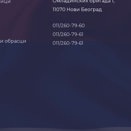
Омладинских бригада 1,
ници
11070 Нови Београд
011/260-79-60
011/260-79-61
 и обрасци
011/260-79-61