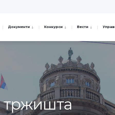
Документи
Конкурси
Вести
Управ
а тржишта