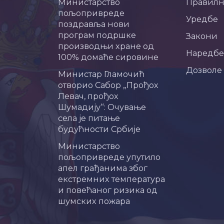
Министарство
Правил
пољопривреде
Уредбе
поздравља нови
програм подршке
Закони
производњи хране од
Наредбе
100% домаће сировине
Дозволе
Министар Гламочић
отворио Сабор „Прођох
Левач, прођох
Шумадију“: Очување
села је питање
будућности Србије
Министарство
пољопривреде упутило
апел грађанима због
екстремних температура
и повећаног ризика од
шумских пожара