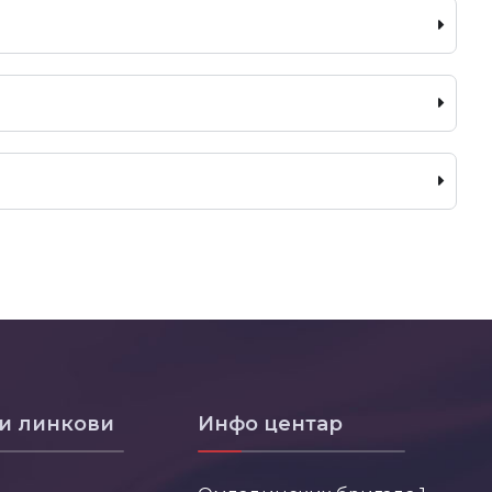
и линкови
Инфо центар