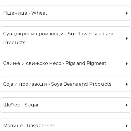
Пшеница - Wheat
Сунцокрет и производи - Sunflower seed and
Products
Свиње и свињско месо - Pigs and Pigmeat
Соја и производи - Soya Beans and Products
Шећер - Sugar
Малине - Raspberries