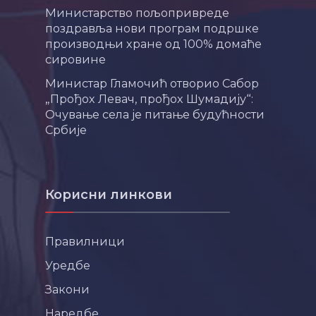
Министарство пољопривреде
поздравља нови програм подршке
производњи хране од 100% домаће
сировине
Министар Гламочић отворио Сабор
„Прођох Левач, прођох Шумадију“:
Очување села је питање будућности
Србије
Корисни линкови
Правилници
Уредбе
Закони
Наредбе