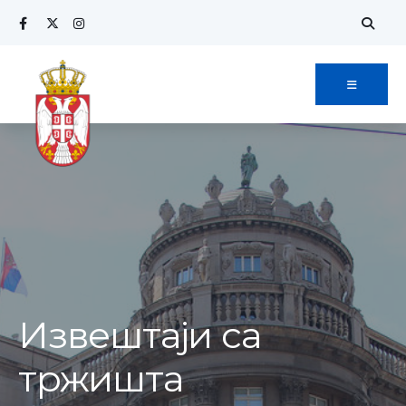
Извештаји са
тржишта