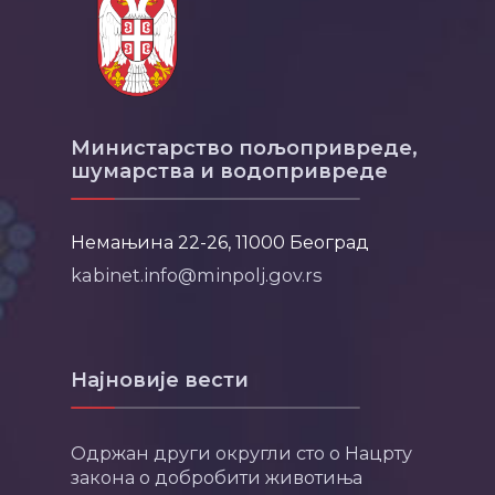
Министарство пољопривреде,
шумарства и водопривреде
Немањина 22-26, 11000 Београд
kabinet.info@minpolj.gov.rs
Најновије вести
Одржан други округли сто о Нацрту
закона о добробити животиња