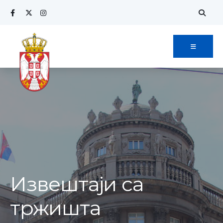
Извештаји са
тржишта