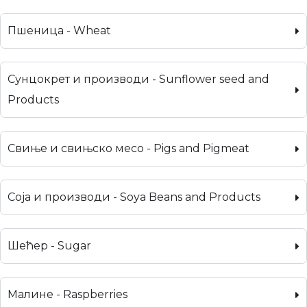
Пшеница - Wheat
Сунцокрет и производи - Sunflower seed and
Products
Свиње и свињско месо - Pigs and Pigmeat
Соја и производи - Soya Beans and Products
Шећер - Sugar
Малине - Raspberries