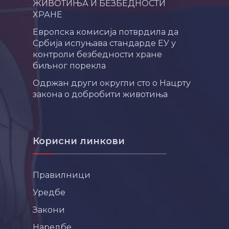
ЖИВОТИЊА И БЕЗБЕДНОСТИ
ХРАНЕ
Европска комисија потврдила да
Србија испуњава стандарде ЕУ у
контроли безбедности хране
биљног порекла
Одржан други округли сто о Нацрту
закона о добробити животиња
Корисни линкови
Правилници
Уредбе
Закони
Наредбе