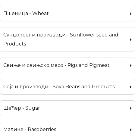
Пшеница - Wheat
Сунцокрет и производи - Sunflower seed and
Products
Свиње и свињско месо - Pigs and Pigmeat
Соја и производи - Soya Beans and Products
Шећер - Sugar
Малине - Raspberries