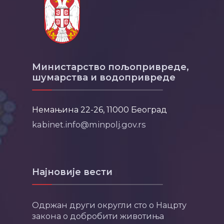
Министарство пољопривреде,
шумарства и водопривреде
Немањина 22-26, 11000 Београд
kabinet.info@minpolj.gov.rs
Најновије вести
Одржан други округли сто о Нацрту
закона о добробити животиња