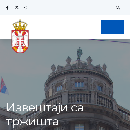
Извештаји са
тржишта