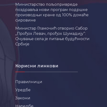
Министарство пољопривреде
поздравља нови програм подршке
производњи хране од 100% домаће
сировине
Министар Гламочић отворио Сабор
„Прођох Левач, прођох Шумадију“:
Очување села је питање будућности
Србије
Корисни линкови
Правилници
Уредбе
Закони
Наредбе