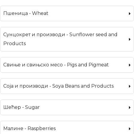
Пшеница - Wheat
Сунцокрет и производи - Sunflower seed and
Products
Свиње и свињско месо - Pigs and Pigmeat
Соја и производи - Soya Beans and Products
Шећер - Sugar
Малине - Raspberries