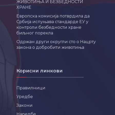
ЖИВОТИЊА И БЕЗБЕДНОСТИ
ХРАНЕ
Европска комисија потврдила да
Србија испуњава стандарде ЕУ у
контроли безбедности хране
биљног порекла
Одржан други округли сто о Нацрту
закона о добробити животиња
Корисни линкови
Правилници
Уредбе
Закони
Наредбе