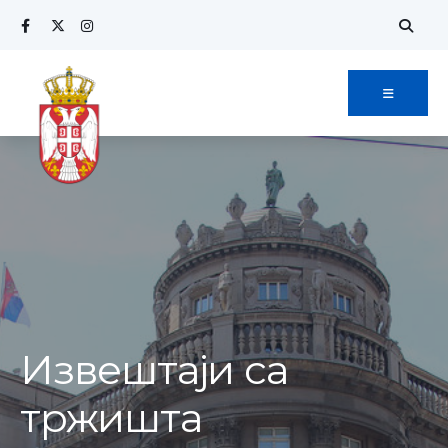
Извештаји са
тржишта