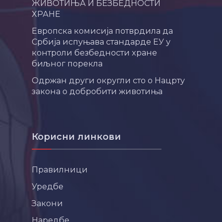
ЖИВОТИЊА И БЕЗБЕДНОСТИ
ХРАНЕ
Европска комисија потврдила да
Србија испуњава стандарде ЕУ у
контроли безбедности хране
биљног порекла
Одржан други округли сто о Нацрту
закона о добробити животиња
Корисни линкови
Правилници
Уредбе
Закони
Наредбе