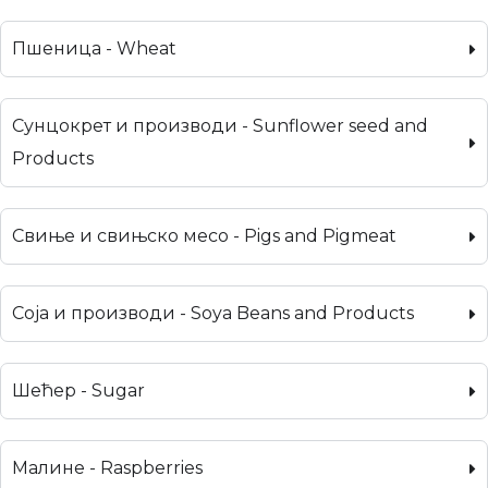
Пшеница - Wheat
Сунцокрет и производи - Sunflower seed and
Products
Свиње и свињско месо - Pigs and Pigmeat
Соја и производи - Soya Beans and Products
Шећер - Sugar
Малине - Raspberries