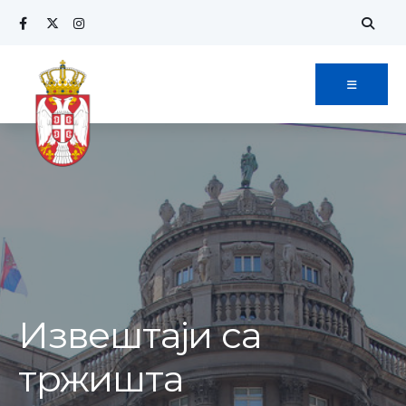
Извештаји са
тржишта