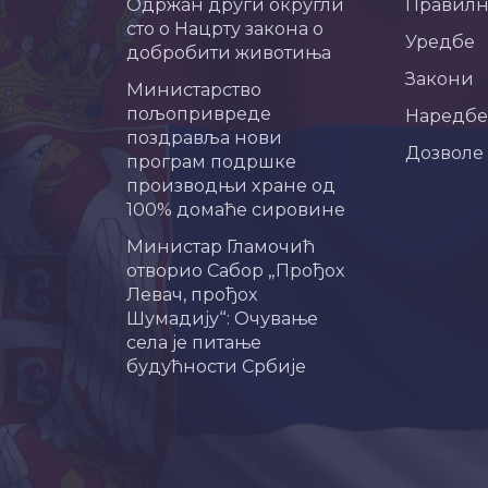
Одржан други округли
Правил
сто о Нацрту закона о
Уредбе
добробити животиња
Закони
Министарство
пољопривреде
Наредбе
поздравља нови
Дозволе
програм подршке
производњи хране од
100% домаће сировине
Министар Гламочић
отворио Сабор „Прођох
Левач, прођох
Шумадију“: Очување
села је питање
будућности Србије