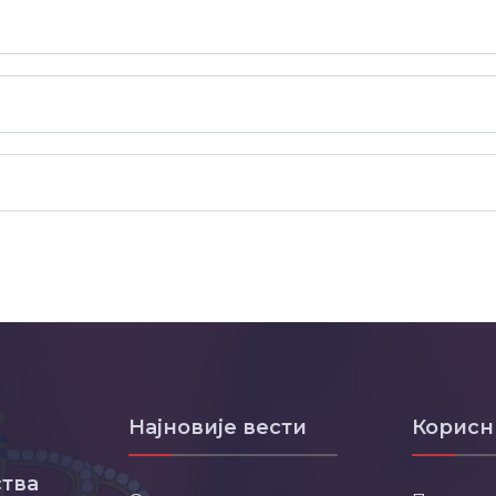
Најновије вести
Корисн
тва