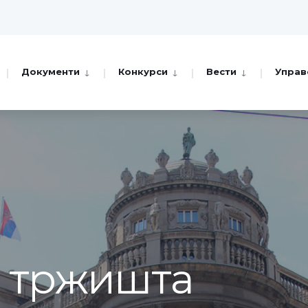
Документи
Конкурси
Вести
Управ
а тржишта