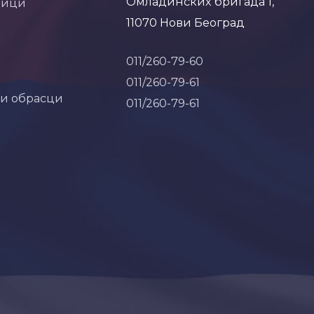
Омладинских бригада 1,
ници
11070 Нови Београд
011/260-79-60
011/260-79-61
 и обрасци
011/260-79-61