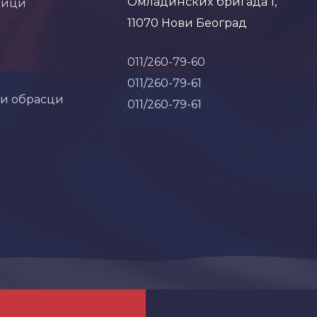
Омладинских бригада 1,
ници
11070 Нови Београд
011/260-79-60
011/260-79-61
 и обрасци
011/260-79-61