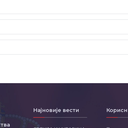
Најновије вести
Корисн
тва