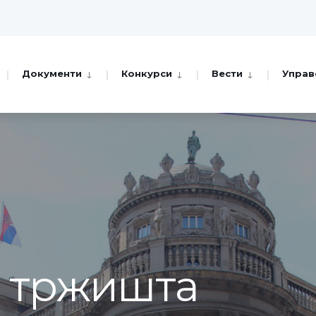
Документи
Конкурси
Вести
Управ
а тржишта