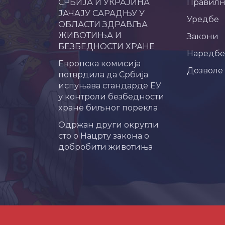
СРБИЈА И УКРАЈИНА
Правил
ЈАЧАЈУ САРАДЊУ У
Уредбе
ОБЛАСТИ ЗДРАВЉА
ЖИВОТИЊА И
Закони
БЕЗБЕДНОСТИ ХРАНЕ
Наредбе
Европска комисија
Дозволе
потврдила да Србија
испуњава стандарде ЕУ
у контроли безбедности
хране биљног порекла
Одржан други округли
сто о Нацрту закона о
добробити животиња