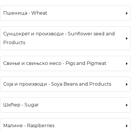
Пшеница - Wheat
Сунцокрет и производи - Sunflower seed and
Products
Свиње и свињско месо - Pigs and Pigmeat
Соја и производи - Soya Beans and Products
Шећер - Sugar
Малине - Raspberries