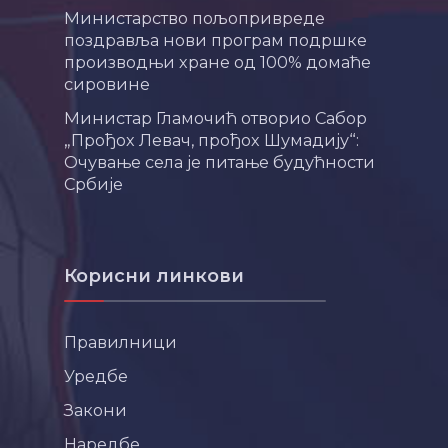
Министарство пољопривреде
поздравља нови програм подршке
производњи хране од 100% домаће
сировине
Министар Гламочић отворио Сабор
„Прођох Левач, прођох Шумадију“:
Очување села је питање будућности
Србије
Корисни линкови
Правилници
Уредбе
Закони
Наредбе