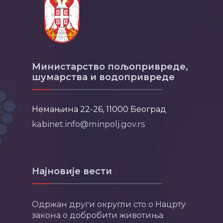
Министарство пољопривреде,
шумарства и водопривреде
Немањина 22-26, 11000 Београд
kabinet.info@minpolj.gov.rs
Најновије вести
Одржан други округли сто о Нацрту
закона о добробити животиња