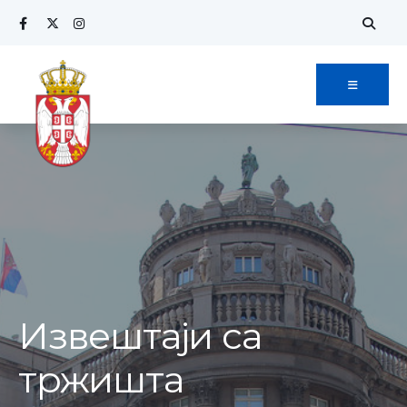
Извештаји са
тржишта