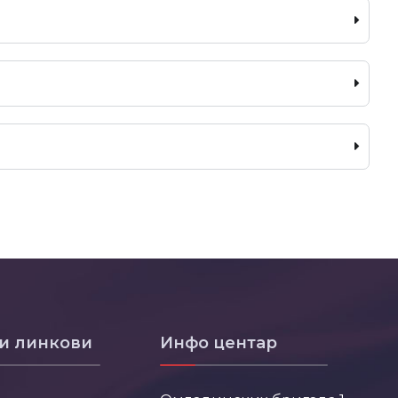
и линкови
Инфо центар