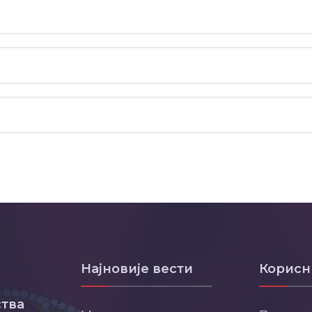
Најновије вести
Корисн
тва