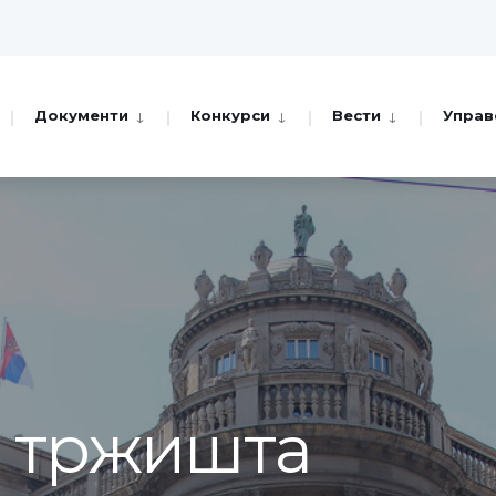
Документи
Конкурси
Вести
Управ
а тржишта