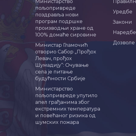
Министарство
Правил
пољопривреде
Уредбе
поздравља нови
програм подршке
Закони
производњи хране од
Наредбе
100% домаће сировине
Дозволе
Министар Гламочић
отворио Сабор „Прођох
Левач, прођох
Шумадију“: Очување
села је питање
будућности Србије
Министарство
пољопривреде упутило
апел грађанима због
екстремних температура
и повећаног ризика од
шумских пожара