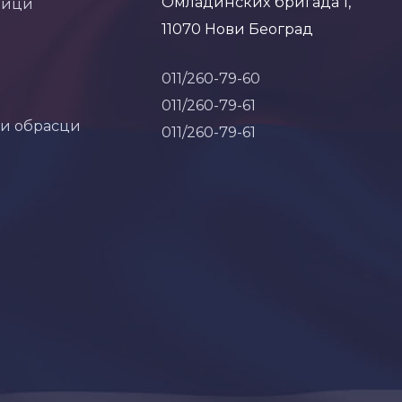
Омладинских бригада 1,
ници
11070 Нови Београд
011/260-79-60
011/260-79-61
 и обрасци
011/260-79-61