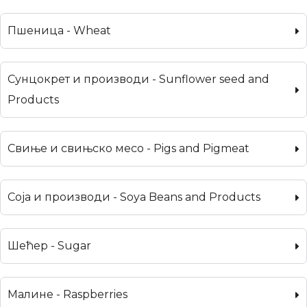
Пшеница - Wheat
Сунцокрет и производи - Sunflower seed and
Products
Свиње и свињско месо - Pigs and Pigmeat
Соја и производи - Soya Beans and Products
Шећер - Sugar
Малине - Raspberries