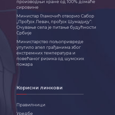
производњи хране од 100% домаће
сировине
Министар Гламочић отворио Сабор
„Прођох Левач, прођох Шумадију“:
Очување села је питање будућности
Србије
Министарство пољопривреде
упутило апел грађанима због
екстремних температура и
повећаног ризика од шумских
пожара
Корисни линкови
Правилници
Уредбе