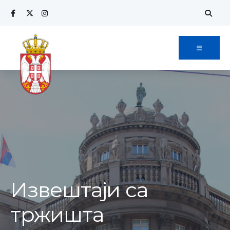
Извештаји са
тржишта