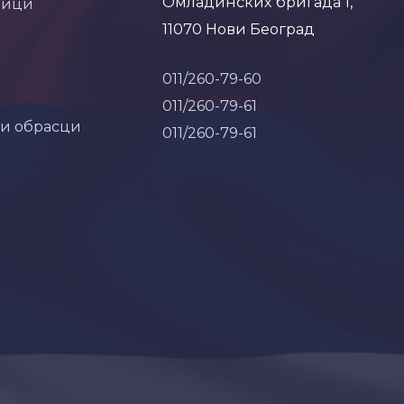
Омладинских бригада 1,
ници
11070 Нови Београд
011/260-79-60
011/260-79-61
 и обрасци
011/260-79-61