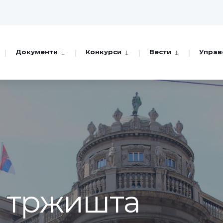
Документи
Конкурси
Вести
Управ
а тржишта