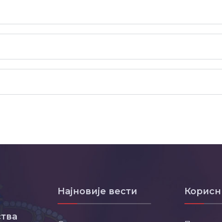
Најновије вести
Корисн
тва