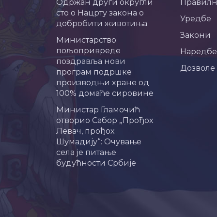
Одржан други округли
Правил
сто о Нацрту закона о
Уредбе
добробити животиња
Закони
Министарство
пољопривреде
Наредбе
поздравља нови
Дозволе
програм подршке
производњи хране од
100% домаће сировине
Министар Гламочић
отворио Сабор „Прођох
Левач, прођох
Шумадију“: Очување
села је питање
будућности Србије