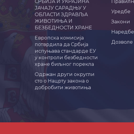
СРБИЈА И УКРАЈИНА
Правил
ЈАЧАЈУ САРАДЊУ У
Уредбе
ОБЛАСТИ ЗДРАВЉА
ЖИВОТИЊА И
Закони
БЕЗБЕДНОСТИ ХРАНЕ
Наредбе
Европска комисија
Дозволе
потврдила да Србија
испуњава стандарде ЕУ
у контроли безбедности
хране биљног порекла
Одржан други округли
сто о Нацрту закона о
добробити животиња