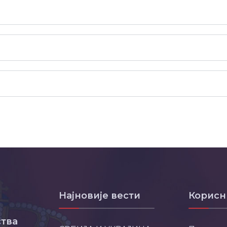
Најновије вести
Корисн
тва