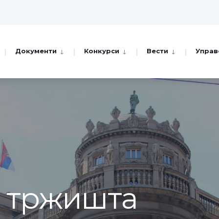
Документи
Конкурси
Вести
Управ
а тржишта