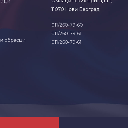
Омладинских бригада 1,
ници
11070 Нови Београд
011/260-79-60
011/260-79-61
 и обрасци
011/260-79-61