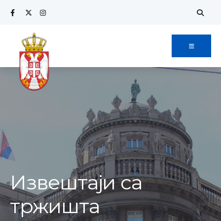
Извештаји са
тржишта