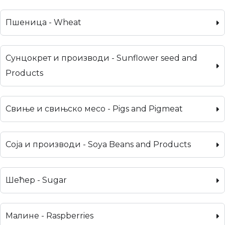
Пшеница - Wheat
Сунцокрет и производи - Sunflower seed and
Products
Свиње и свињско месо - Pigs and Pigmeat
Соја и производи - Soya Beans and Products
Шећер - Sugar
Малине - Raspberries