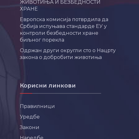
ЖИВОТИЊА И БЕЗБЕДНОСТИ
ХРАНЕ
Европска комисија потврдила да
Србија испуњава стандарде ЕУ у
контроли безбедности хране
биљног порекла
Одржан други округли сто о Нацрту
закона о добробити животиња
Корисни линкови
Правилници
Уредбе
Закони
Наредбе