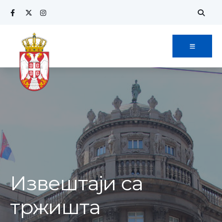
Извештаји са
тржишта