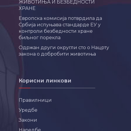
ЖИВОТИЊА И БЕЗБЕДНОСТИ
ХРАНЕ
Европска комисија потврдила да
Србија испуњава стандарде ЕУ у
контроли безбедности хране
биљног порекла
Одржан други округли сто о Нацрту
закона о добробити животиња
Корисни линкови
Правилници
Уредбе
Закони
Наредбе