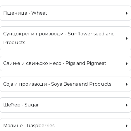
Пшеница - Wheat
Сунцокрет и производи - Sunflower seed and
Products
Свиње и свињско месо - Pigs and Pigmeat
Соја и производи - Soya Beans and Products
Шећер - Sugar
Малине - Raspberries