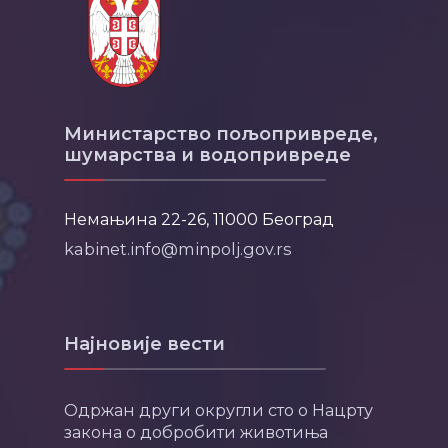
Министарство пољопривреде,
шумарства и водопривреде
Немањина 22-26, 11000 Београд
kabinet.info@minpolj.gov.rs
Најновије вести
Одржан други округли сто о Нацрту
закона о добробити животиња