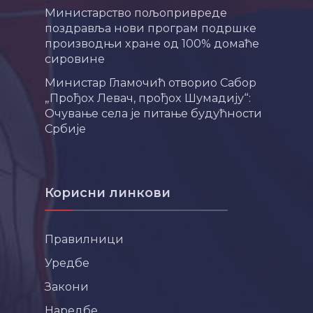
Министарство пољопривреде
поздравља нови програм подршке
производњи хране од 100% домаће
сировине
Министар Гламочић отворио Сабор
„Прођох Левач, прођох Шумадију“:
Очување села је питање будућности
Србије
Корисни линкови
Правилници
Уредбе
Закони
Наредбе