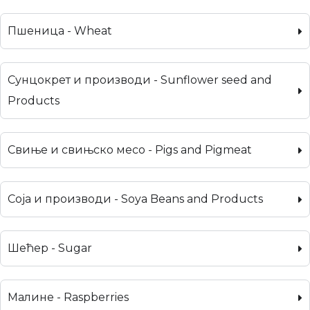
Пшеница - Wheat
Сунцокрет и производи - Sunflower seed and
Products
Свиње и свињско месо - Pigs and Pigmeat
Соја и производи - Soya Beans and Products
Шећер - Sugar
Малине - Raspberries