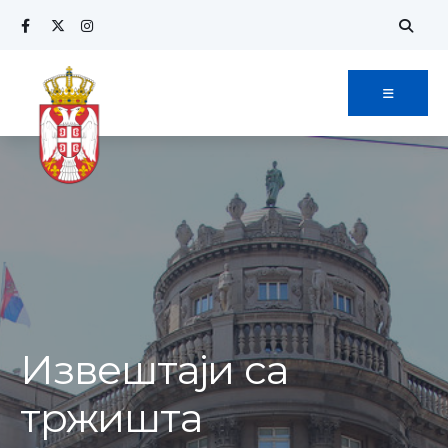
Извештаји са
тржишта