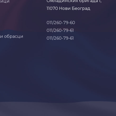
Омладинских бригада 1,
ници
11070 Нови Београд
011/260-79-60
011/260-79-61
 и обрасци
011/260-79-61