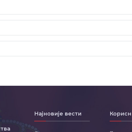
Најновије вести
Корисн
тва