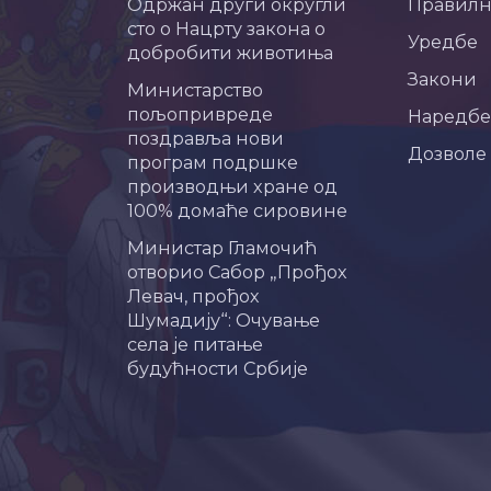
Одржан други округли
Правил
сто о Нацрту закона о
Уредбе
добробити животиња
Закони
Министарство
пољопривреде
Наредбе
поздравља нови
Дозволе
програм подршке
производњи хране од
100% домаће сировине
Министар Гламочић
отворио Сабор „Прођох
Левач, прођох
Шумадију“: Очување
села је питање
будућности Србије