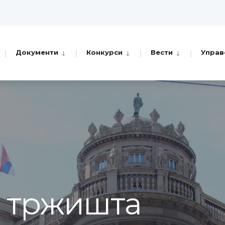
Документи
Конкурси
Вести
Управ
а тржишта