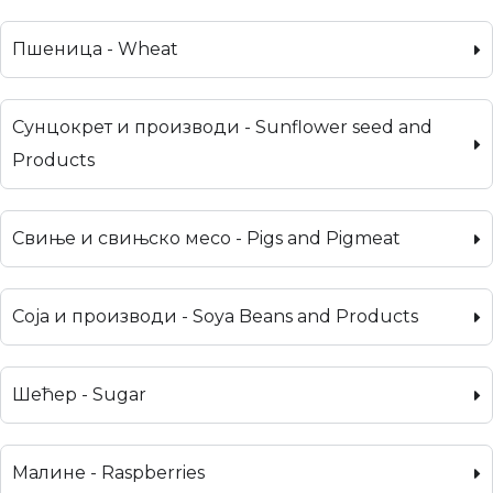
Пшеница - Wheat
Сунцокрет и производи - Sunflower seed and
Products
Свиње и свињско месо - Pigs and Pigmeat
Соја и производи - Soya Beans and Products
Шећер - Sugar
Малине - Raspberries