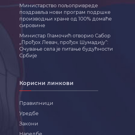
Министарство пољопривреде
поздравља нови програм подршке
производњи хране од 100% домаће
сировине
Министар Гламочић отворио Сабор
„Прођох Левач, прођох Шумадију“:
Очување села је питање будућности
Србије
Корисни линкови
Правилници
Уредбе
Закони
Наредбе