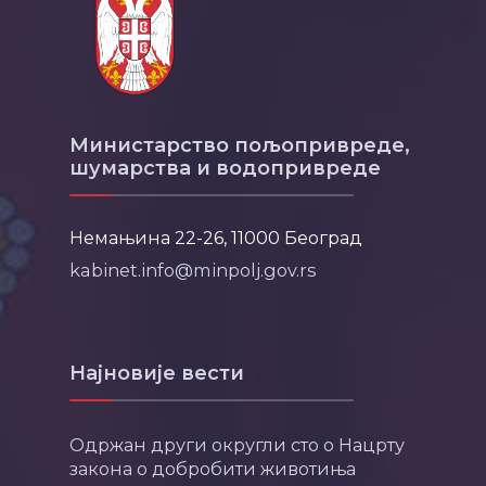
Министарство пољопривреде,
шумарства и водопривреде
Немањина 22-26, 11000 Београд
kabinet.info@minpolj.gov.rs
Најновије вести
Одржан други округли сто о Нацрту
закона о добробити животиња