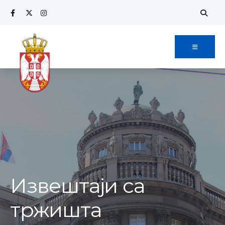
Извештаји са
тржишта