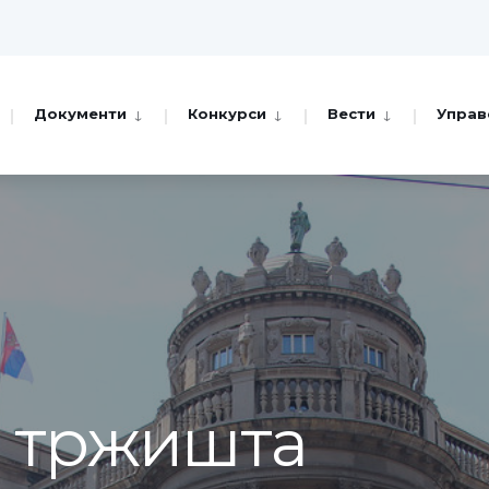
Документи
Конкурси
Вести
Управ
а тржишта