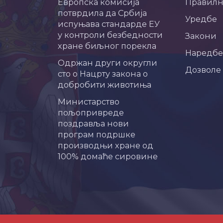
Европска комисија
Правил
потврдила да Србија
Уредбе
испуњава стандарде ЕУ
у контроли безбедности
Закони
хране биљног порекла
Наредбе
Одржан други округли
Дозволе
сто о Нацрту закона о
добробити животиња
Министарство
пољопривреде
поздравља нови
програм подршке
производњи хране од
100% домаће сировине