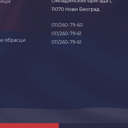
Омладинских бригада 1,
ници
11070 Нови Београд
011/260-79-60
011/260-79-61
 и обрасци
011/260-79-61