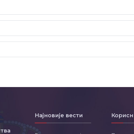
Најновије вести
Корисн
тва