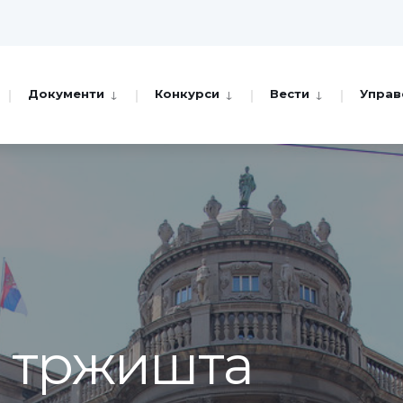
Документи
Конкурси
Вести
Управ
а тржишта