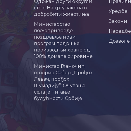
Одржан други округли
Правил
сто о Нацрту закона о
Уредбе
добробити животиња
Закони
Министарство
пољопривреде
Наредбе
поздравља нови
Дозволе
програм подршке
производњи хране од
100% домаће сировине
Министар Гламочић
отворио Сабор „Прођох
Левач, прођох
Шумадију“: Очување
села је питање
будућности Србије