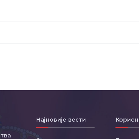
Најновије вести
Корисн
тва