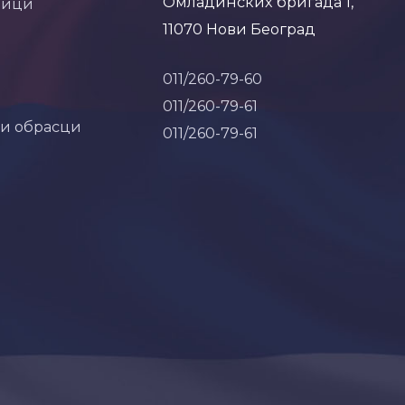
Омладинских бригада 1,
ници
11070 Нови Београд
011/260-79-60
011/260-79-61
 и обрасци
011/260-79-61