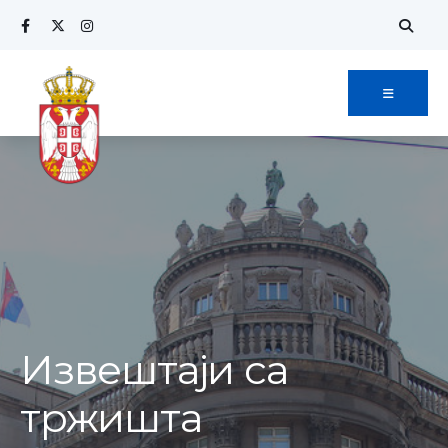
Извештаји са
тржишта