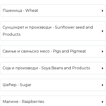
Пшеница - Wheat
Сунцокрет и производи - Sunflower seed and
Products
Свиње и свињско месо - Pigs and Pigmeat
Соја и производи - Soya Beans and Products
Шећер - Sugar
Малине - Raspberries