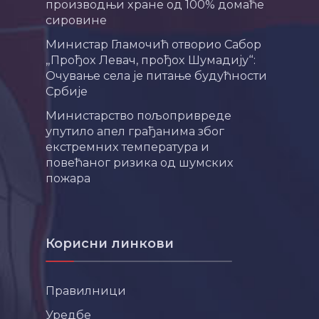
производњи хране од 100% домаће
сировине
Министар Гламочић отворио Сабор
„Прођох Левач, прођох Шумадију“:
Очување села је питање будућности
Србије
Министарство пољопривреде
упутило апел грађанима због
екстремних температура и
повећаног ризика од шумских
пожара
Корисни линкови
Правилници
Уредбе