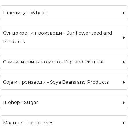
Пшеница - Wheat
Сунцокрет и производи - Sunflower seed and
Products
Свиње и свињско месо - Pigs and Pigmeat
Соја и производи - Soya Beans and Products
Шећер - Sugar
Малине - Raspberries