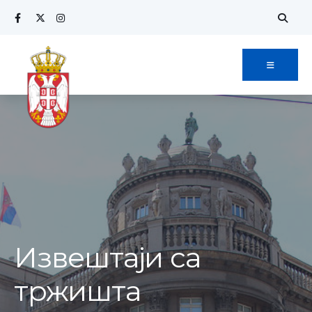
Извештаји са
тржишта