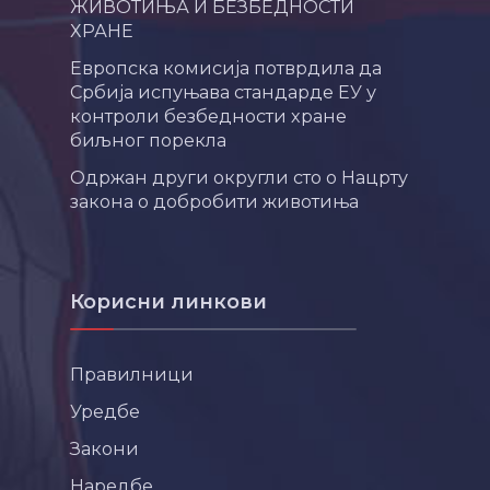
ЖИВОТИЊА И БЕЗБЕДНОСТИ
ХРАНЕ
Европска комисија потврдила да
Србија испуњава стандарде ЕУ у
контроли безбедности хране
биљног порекла
Одржан други округли сто о Нацрту
закона о добробити животиња
Корисни линкови
Правилници
Уредбе
Закони
Наредбе