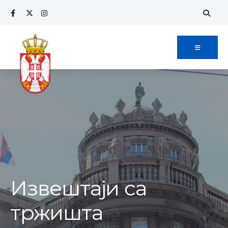
Извештаји са
тржишта