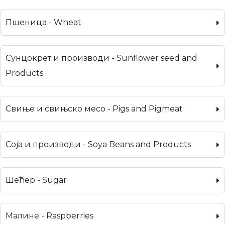
Пшеница - Wheat
Сунцокрет и производи - Sunflower seed and
Products
Свиње и свињско месо - Pigs and Pigmeat
Соја и производи - Soya Beans and Products
Шећер - Sugar
Малине - Raspberries