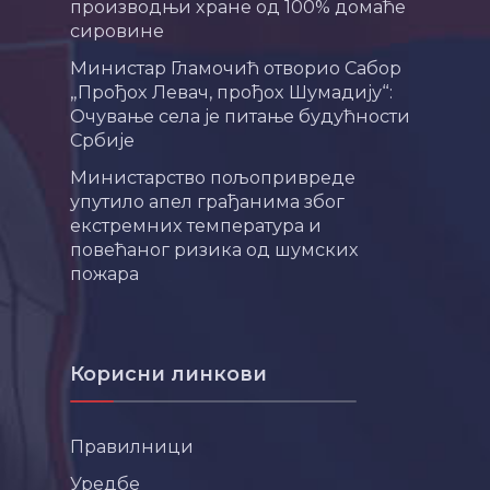
производњи хране од 100% домаће
сировине
Министар Гламочић отворио Сабор
„Прођох Левач, прођох Шумадију“:
Очување села је питање будућности
Србије
Министарство пољопривреде
упутило апел грађанима због
екстремних температура и
повећаног ризика од шумских
пожара
Корисни линкови
Правилници
Уредбе