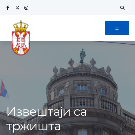
Извештаји са
тржишта