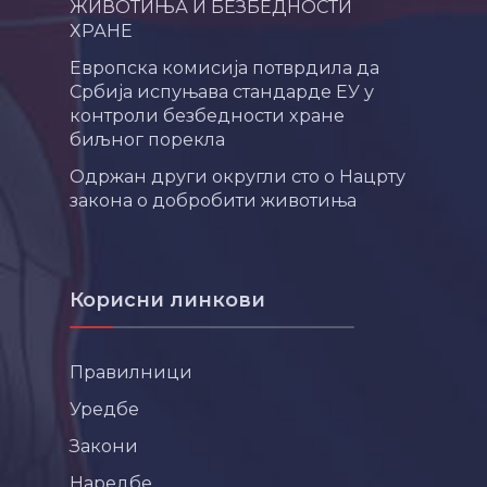
ЖИВОТИЊА И БЕЗБЕДНОСТИ
ХРАНЕ
Европска комисија потврдила да
Србија испуњава стандарде ЕУ у
контроли безбедности хране
биљног порекла
Одржан други округли сто о Нацрту
закона о добробити животиња
Корисни линкови
Правилници
Уредбе
Закони
Наредбе