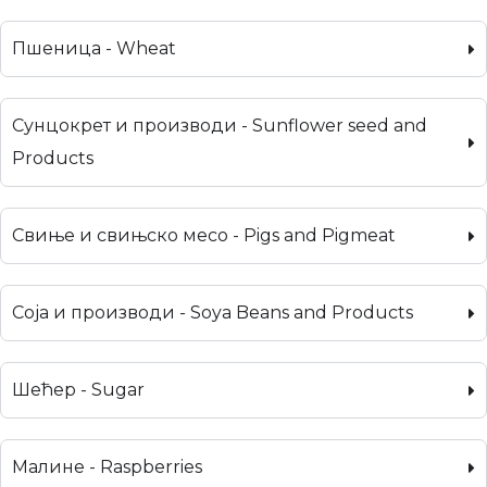
Пшеница - Wheat
Сунцокрет и производи - Sunflower seed and
Products
Свиње и свињско месо - Pigs and Pigmeat
Соја и производи - Soya Beans and Products
Шећер - Sugar
Малине - Raspberries