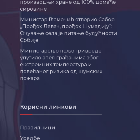
производњи хране од 100% домаће
сировине
Министар Гламочић отворио Сабор
„Прођох Левач, прођох Шумадију“:
Очување села је питање будућности
Србије
Министарство пољопривреде
упутило апел грађанима због
екстремних температура и
повећаног ризика од шумских
пожара
Корисни линкови
Правилници
Уредбе