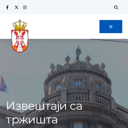
Извештаји са
тржишта