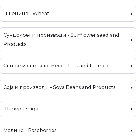
Пшеница - Wheat
Сунцокрет и производи - Sunflower seed and
Products
Свиње и свињско месо - Pigs and Pigmeat
Соја и производи - Soya Beans and Products
Шећер - Sugar
Малине - Raspberries