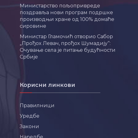
Министарство пољопривреде
поздравља нови програм подршке
производњи хране од 100% домаће
сировине
Министар Гламочић отворио Сабор
„Прођох Левач, прођох Шумадију“:
Очување села је питање будућности
Србије
Корисни линкови
Правилници
Уредбе
Закони
Наредбе