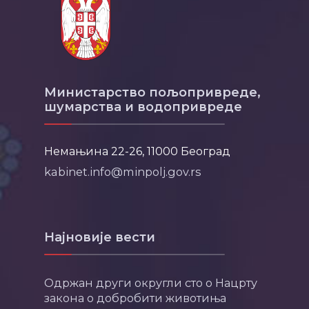
Министарство пољопривреде,
шумарства и водопривреде
Немањина 22-26, 11000 Београд
kabinet.info@minpolj.gov.rs
Најновије вести
Одржан други округли сто о Нацрту
закона о добробити животиња