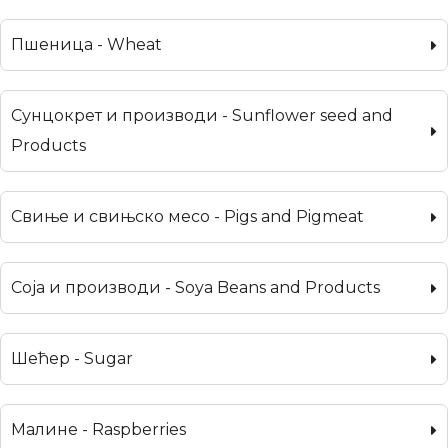
Пшеница - Wheat
Сунцокрет и производи - Sunflower seed and
Products
Свиње и свињско месо - Pigs and Pigmeat
Соја и производи - Soya Beans and Products
Шећер - Sugar
Малине - Raspberries