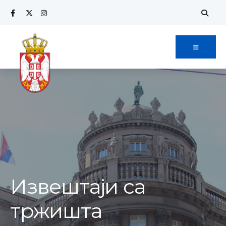
Извештаји са
тржишта