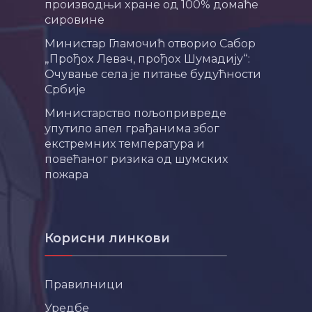
производњи хране од 100% домаће
сировине
Министар Гламочић отворио Сабор
„Прођох Левач, прођох Шумадију“:
Очување села је питање будућности
Србије
Министарство пољопривреде
упутило апел грађанима због
екстремних температура и
повећаног ризика од шумских
пожара
Корисни линкови
Правилници
Уредбе