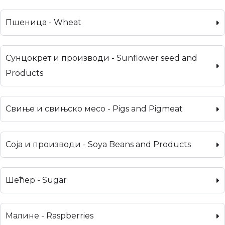
Пшеница - Wheat
Сунцокрет и производи - Sunflower seed and
Products
Свиње и свињско месо - Pigs and Pigmeat
Соја и производи - Soya Beans and Products
Шећер - Sugar
Малине - Raspberries