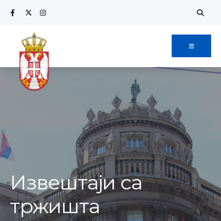
Извештаји са
тржишта