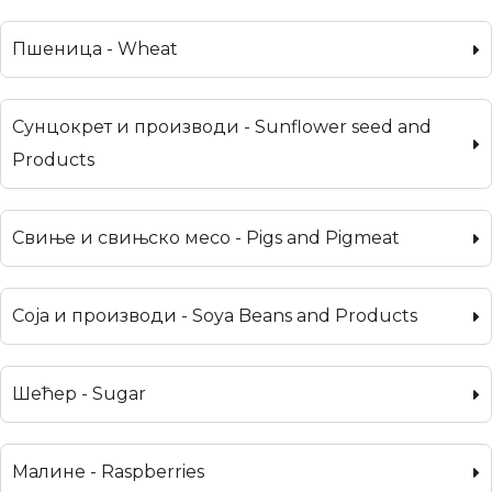
Пшеница - Wheat
Сунцокрет и производи - Sunflower seed and
Products
Свиње и свињско месо - Pigs and Pigmeat
Соја и производи - Soya Beans and Products
Шећер - Sugar
Малине - Raspberries