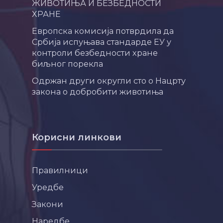
ЖИВОТИЊА И БЕЗБЕДНОСТИ
ХРАНЕ
Европска комисија потврдила да
Србија испуњава стандарде ЕУ у
контроли безбедности хране
биљног порекла
Одржан други округли сто о Нацрту
закона о добробити животиња
Корисни линкови
Правилници
Уредбе
Закони
Наредбе