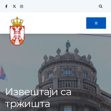
Извештаји са
тржишта