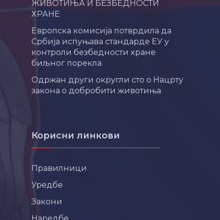
ЖИВОТИЊА И БЕЗБЕДНОСТИ
ХРАНЕ
Европска комисија потврдила да
Србија испуњава стандарде ЕУ у
контроли безбедности хране
биљног порекла
Одржан други округли сто о Нацрту
закона о добробити животиња
Корисни линкови
Правилници
Уредбе
Закони
Наредбе