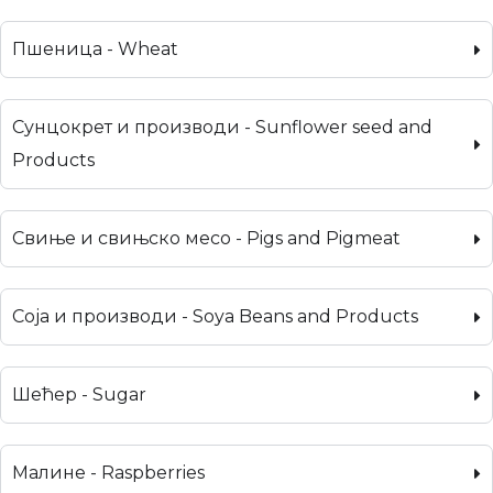
Пшеница - Wheat
Сунцокрет и производи - Sunflower seed and
Products
Свиње и свињско месо - Pigs and Pigmeat
Соја и производи - Soya Beans and Products
Шећер - Sugar
Малине - Raspberries