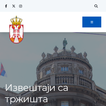
Извештаји са
тржишта