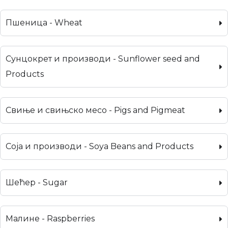
Пшеница - Wheat
Сунцокрет и производи - Sunflower seed and
Products
Свиње и свињско месо - Pigs and Pigmeat
Соја и производи - Soya Beans and Products
Шећер - Sugar
Малине - Raspberries