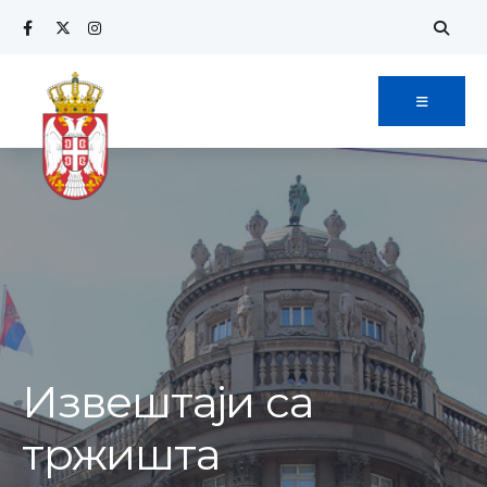
Извештаји са
тржишта