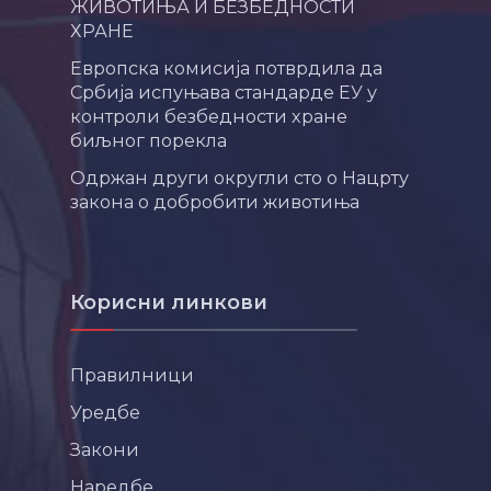
ЖИВОТИЊА И БЕЗБЕДНОСТИ
ХРАНЕ
Европска комисија потврдила да
Србија испуњава стандарде ЕУ у
контроли безбедности хране
биљног порекла
Одржан други округли сто о Нацрту
закона о добробити животиња
Корисни линкови
Правилници
Уредбе
Закони
Наредбе