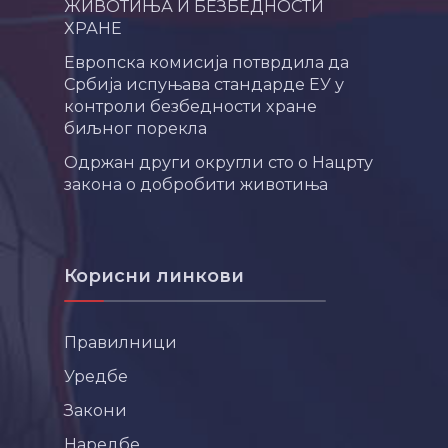
ЖИВОТИЊА И БЕЗБЕДНОСТИ
ХРАНЕ
Европска комисија потврдила да
Србија испуњава стандарде ЕУ у
контроли безбедности хране
биљног порекла
Одржан други округли сто о Нацрту
закона о добробити животиња
Корисни линкови
Правилници
Уредбе
Закони
Наредбе