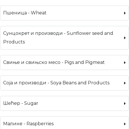
Пшеница - Wheat
Сунцокрет и производи - Sunflower seed and
Products
Свиње и свињско месо - Pigs and Pigmeat
Соја и производи - Soya Beans and Products
Шећер - Sugar
Малине - Raspberries