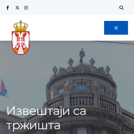
Извештаји са
тржишта