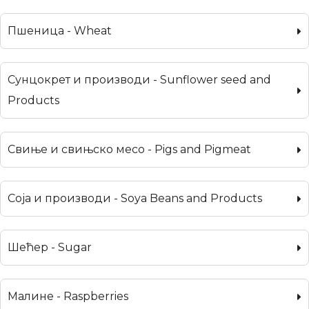
Пшеница - Wheat
Сунцокрет и производи - Sunflower seed and
Products
Свиње и свињско месо - Pigs and Pigmeat
Соја и производи - Soya Beans and Products
Шећер - Sugar
Малине - Raspberries