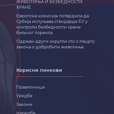
ЖИВОТИЊА И БЕЗБЕДНОСТИ
ХРАНЕ
Европска комисија потврдила да
Србија испуњава стандарде ЕУ у
контроли безбедности хране
биљног порекла
Одржан други округли сто о Нацрту
закона о добробити животиња
Корисни линкови
Правилници
Уредбе
Закони
Наредбе