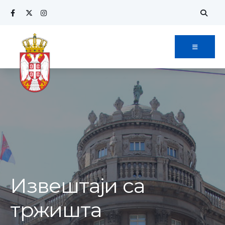
Извештаји са
тржишта