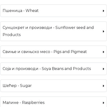
Пшеница - Wheat
Сунцокрет и производи - Sunflower seed and
Products
Свиње и свињско месо - Pigs and Pigmeat
Соја и производи - Soya Beans and Products
Шећер - Sugar
Малине - Raspberries