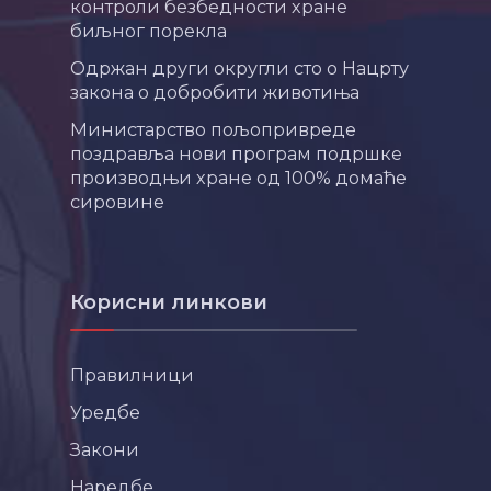
контроли безбедности хране
биљног порекла
Одржан други округли сто о Нацрту
закона о добробити животиња
Министарство пољопривреде
поздравља нови програм подршке
производњи хране од 100% домаће
сировине
Корисни линкови
Правилници
Уредбе
Закони
Наредбе