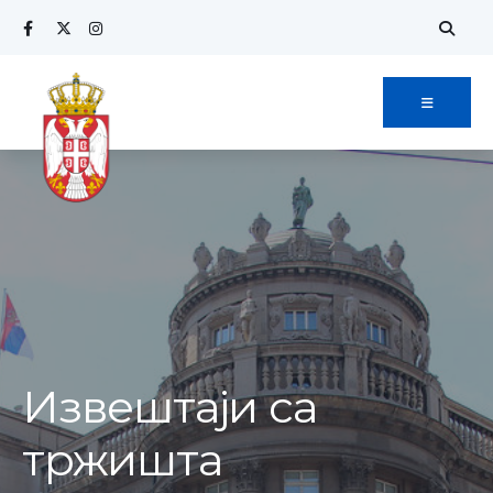
Извештаји са
тржишта