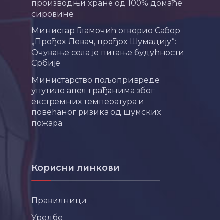
производњи хране од 100% домаће
сировине
Министар Гламочић отворио Сабор
„Прођох Левач, прођох Шумадију“:
Очување села је питање будућности
Србије
Министарство пољопривреде
упутило апел грађанима због
екстремних температура и
повећаног ризика од шумских
пожара
Корисни линкови
Правилници
Уредбе