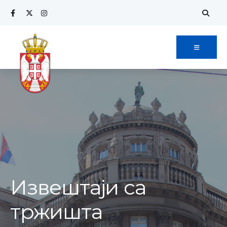
Извештаји са
тржишта