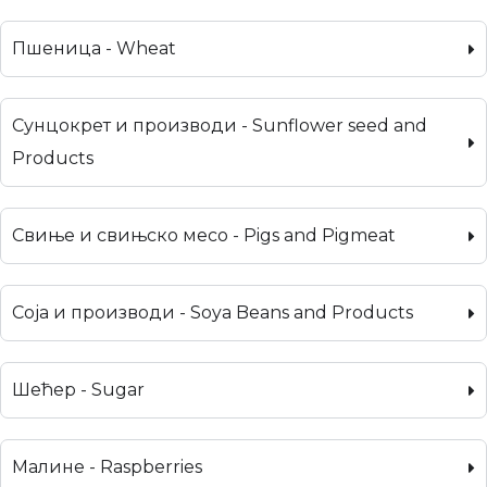
Пшеница - Wheat
Сунцокрет и производи - Sunflower seed and
Products
Свиње и свињско месо - Pigs and Pigmeat
Соја и производи - Soya Beans and Products
Шећер - Sugar
Малине - Raspberries