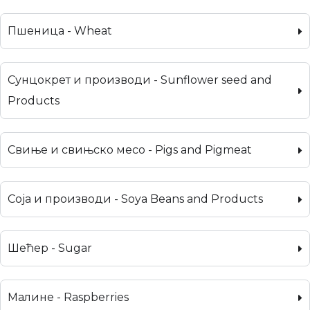
Пшеница - Wheat
Сунцокрет и производи - Sunflower seed and
Products
Свиње и свињско месо - Pigs and Pigmeat
Соја и производи - Soya Beans and Products
Шећер - Sugar
Малине - Raspberries