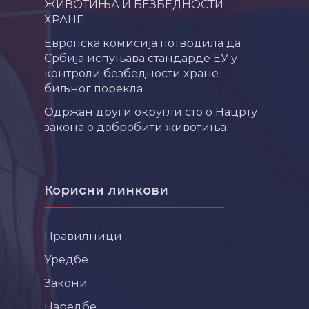
ЖИВОТИЊА И БЕЗБЕДНОСТИ
ХРАНЕ
Европска комисија потврдила да
Србија испуњава стандарде ЕУ у
контроли безбедности хране
биљног порекла
Одржан други округли сто о Нацрту
закона о добробити животиња
Корисни линкови
Правилници
Уредбе
Закони
Наредбе