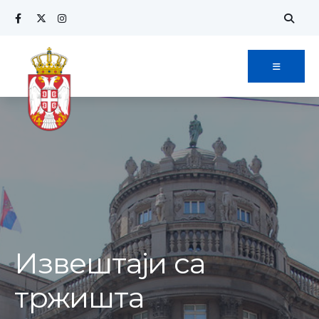
Извештаји са
тржишта